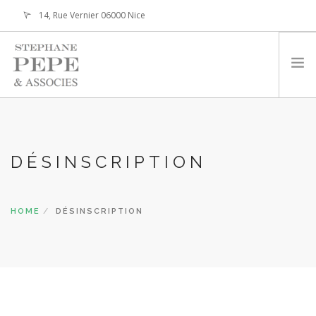
14, Rue Vernier 06000 Nice
contactexpert@stephanepepe.com
HOME
EXPERTISES / SERVICES
DÉSINSCRIPTION
EVENTS / MAGAZINE
ARTICLES / PUBLICATIONS
PRACTICAL
HOME
DÉSINSCRIPTION
SELL & BUY
THE CABINET
CONTACT
FOLLOW US