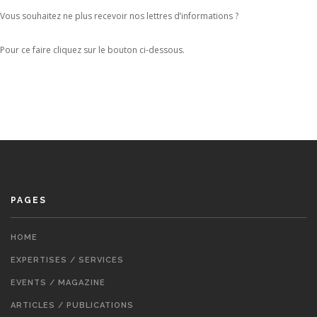
ENGLISH
Vous souhaitez ne plus recevoir nos lettres d’informations ?
Pour ce faire cliquez sur le bouton ci-dessous.
PAGES
HOME
EXPERTISES / SERVICES
EVENTS / MAGAZINE
ARTICLES / PUBLICATIONS